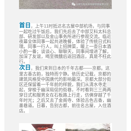
首日
，
上午11时
抵达名古屋中部机场，与同事
一起吃过午饭后，我们先后去了中部艾科太科总
部、研发部以及金山事务所进行参观交流。临近
夜幕全体同事一起共进晚餐，体验了传统日式料
理。同事一行人，叫上招牌菜，暖上一壶日本酒
小酌一番；谈谈心、聊聊天，同事间增进了解，
加深了友谊，喝至微醺后返回酒店，真是不枉此
行。
次日
，我们来到日本的千年古都——京都。这
里古香古韵，独特而宁静。依历史记载，京都的
建筑风格受中国唐代的影响最深。京都大部分街
区还保留着一千年前的样貌，我们从清水寺走
起，穿梭于幽深局促的街巷，不时看到三三两两
穿日式和服男女在石板路上行走，仿佛穿越了千
年时光；之后又去了金阁寺、体验古色古香，幽
墨巷道。日暮，告别古都，前往名古屋，入住酒
店。