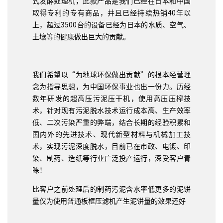
式发酵处理机，此款产品是我们已经在日本和中国
取得专利的专有商品，并且已经持续热销40年以
上，超过3500台的设备已经为日本的水质、空气、
土壤等的健康做出巨大的贡献。
我们希望以“为地球环保做出贡献”的根本经营理
念为指导思想，为中国环保事业也出一份力。历经
数年研发的超高压污泥压干机，使用高压压榨技
术，针对现有污泥脱水技术运行成本高、生产效率
低、二次污染严重的弊端，结合长期的经验积累和
国内外的先进技术、现代新型材料与机械加工技
术，实现污泥深度脱水，目前已在市政、电镀、印
染、制药、造纸等行业广泛投产运行，深受客户青
睐！
比客户之前处理后的制药污泥含水率低更多的泥饼
量仅为使用普通板框压滤机产生泥饼量的效果还好